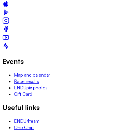
Events
Map and calendar
Race results
ENDUpix photos
Gift Card
Useful links
ENDU4team
One Chip