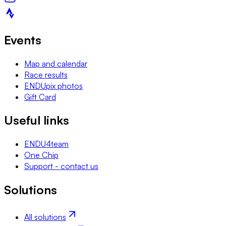
Events
Map and calendar
Race results
ENDUpix photos
Gift Card
Useful links
ENDU4team
One Chip
Support - contact us
Solutions
All solutions