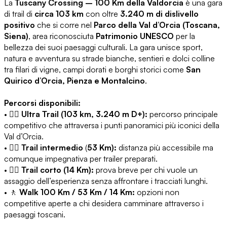
La
Tuscany Crossing – 100 Km della Valdorcia
è una gara
di trail di
circa 103 km
con oltre
3.240 m di dislivello
positivo
che si corre nel
Parco della Val d’Orcia (Toscana,
Siena)
, area riconosciuta
Patrimonio UNESCO
per la
bellezza dei suoi paesaggi culturali. La gara unisce sport,
natura e avventura su strade bianche, sentieri e dolci colline
tra filari di vigne, campi dorati e borghi storici come
San
Quirico d’Orcia, Pienza e Montalcino
.
Percorsi disponibili:
• 🏃‍♂️
Ultra Trail (103 km, 3.240 m D+):
percorso principale
competitivo che attraversa i punti panoramici più iconici della
Val d’Orcia.
• 🏃‍♂️
Trail intermedio
(
53 Km):
distanza più accessibile ma
comunque impegnativa per trailer preparati.
• 🏃‍♀️
Trail corto (14 Km):
prova breve per chi vuole un
assaggio dell’esperienza senza affrontare i tracciati lunghi.
• 🚶
Walk 100 Km / 53 Km / 14 Km:
opzioni non
competitive aperte a chi desidera camminare attraverso i
paesaggi toscani.