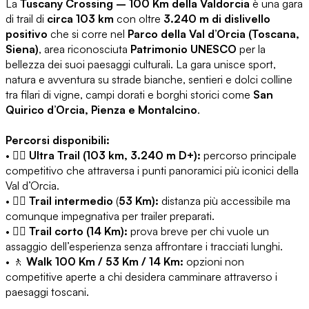
La
Tuscany Crossing – 100 Km della Valdorcia
è una gara
di trail di
circa 103 km
con oltre
3.240 m di dislivello
positivo
che si corre nel
Parco della Val d’Orcia (Toscana,
Siena)
, area riconosciuta
Patrimonio UNESCO
per la
bellezza dei suoi paesaggi culturali. La gara unisce sport,
natura e avventura su strade bianche, sentieri e dolci colline
tra filari di vigne, campi dorati e borghi storici come
San
Quirico d’Orcia, Pienza e Montalcino
.
Percorsi disponibili:
• 🏃‍♂️
Ultra Trail (103 km, 3.240 m D+):
percorso principale
competitivo che attraversa i punti panoramici più iconici della
Val d’Orcia.
• 🏃‍♂️
Trail intermedio
(
53 Km):
distanza più accessibile ma
comunque impegnativa per trailer preparati.
• 🏃‍♀️
Trail corto (14 Km):
prova breve per chi vuole un
assaggio dell’esperienza senza affrontare i tracciati lunghi.
• 🚶
Walk 100 Km / 53 Km / 14 Km:
opzioni non
competitive aperte a chi desidera camminare attraverso i
paesaggi toscani.