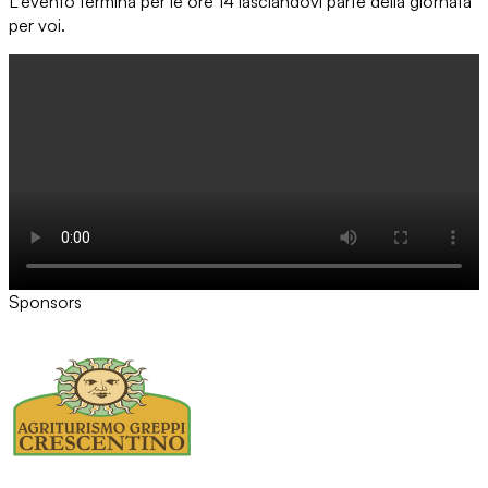
L'evento termina per le ore 14 lasciandovi parte della giornata
per voi.
Sponsors