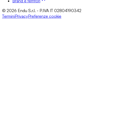
Brand e territori
© 2026 Endu S.r.l. - P.IVA IT 02804190342
Termini
Privacy
Preferenze cookie