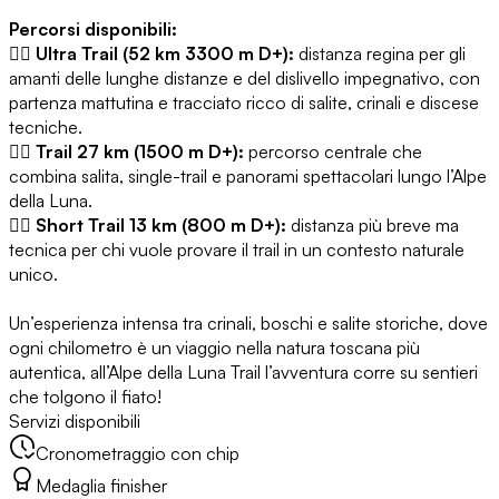
Percorsi disponibili:
🏃‍♂️
Ultra Trail (52 km 3300 m D+):
distanza regina per gli
amanti delle lunghe distanze e del dislivello impegnativo, con
partenza mattutina e tracciato ricco di salite, crinali e discese
tecniche.
🏃‍♂️
Trail 27 km (1500 m D+):
percorso centrale che
combina salita, single-trail e panorami spettacolari lungo l’Alpe
della Luna.
🏃‍♂️
Short Trail 13 km (800 m D+):
distanza più breve ma
tecnica per chi vuole provare il trail in un contesto naturale
unico.
Un’esperienza intensa tra crinali, boschi e salite storiche, dove
ogni chilometro è un viaggio nella natura toscana più
autentica, all’Alpe della Luna Trail l’avventura corre su sentieri
che tolgono il fiato!
Servizi disponibili
Cronometraggio con chip
Medaglia finisher