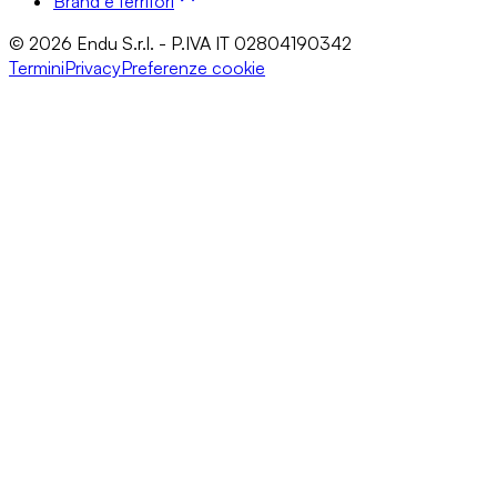
Brand e territori
© 2026 Endu S.r.l. - P.IVA IT 02804190342
Termini
Privacy
Preferenze cookie