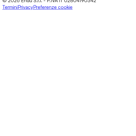
© 2026 Endu S.r.l. - P.IVA IT 02804190342
Termini
Privacy
Preferenze cookie