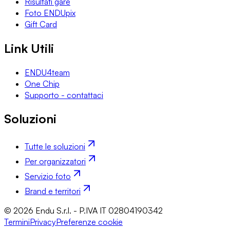
Risultati gare
Foto ENDUpix
Gift Card
Link Utili
ENDU4team
One Chip
Supporto - contattaci
Soluzioni
Tutte le soluzioni
Per organizzatori
Servizio foto
Brand e territori
© 2026 Endu S.r.l. - P.IVA IT 02804190342
Termini
Privacy
Preferenze cookie