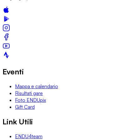
Eventi
Mappa e calendario
Risultati gare
Foto ENDUpix
Gift Card
Link Utili
ENDU4team