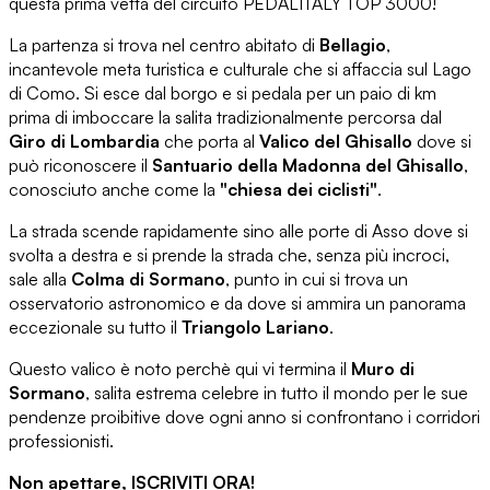
questa prima vetta del circuito PEDALITALY TOP 3000!
La partenza si trova nel centro abitato di
Bellagio
,
incantevole meta turistica e culturale che si affaccia sul Lago
di Como. Si esce dal borgo e si pedala per un paio di km
prima di imboccare la salita tradizionalmente percorsa dal
Giro di Lombardia
che porta al
Valico del Ghisallo
dove si
può riconoscere il
Santuario della Madonna del Ghisallo
,
conosciuto anche come la
"chiesa dei ciclisti"
.
La strada scende rapidamente sino alle porte di Asso dove si
svolta a destra e si prende la strada che, senza più incroci,
sale alla
Colma di Sormano
, punto in cui si trova un
osservatorio astronomico e da dove si ammira un panorama
eccezionale su tutto il
Triangolo Lariano
.
Questo valico è noto perchè qui vi termina il
Muro di
Sormano
, salita estrema celebre in tutto il mondo per le sue
pendenze proibitive dove ogni anno si confrontano i corridori
professionisti.
Non apettare, ISCRIVITI ORA!