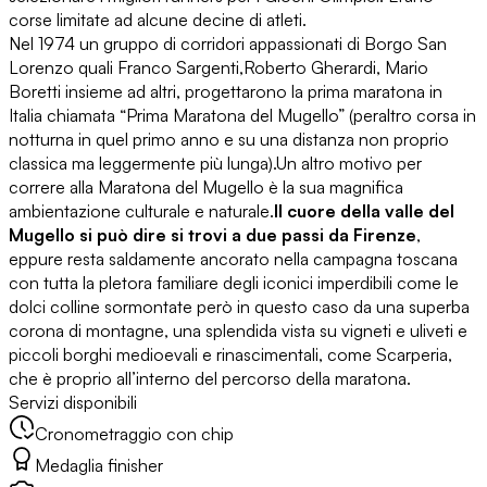
corse limitate ad alcune decine di atleti.
Nel 1974 un gruppo di corridori appassionati di Borgo San
Lorenzo quali Franco Sargenti,Roberto Gherardi, Mario
Boretti insieme ad altri, progettarono la prima maratona in
Italia chiamata “Prima Maratona del Mugello” (peraltro corsa in
notturna in quel primo anno e su una distanza non proprio
classica ma leggermente più lunga).Un altro motivo per
correre alla Maratona del Mugello è la sua magnifica
ambientazione culturale e naturale.
Il cuore della valle del
Mugello si può dire si trovi a due passi da Firenze
,
eppure resta saldamente ancorato nella campagna toscana
con tutta la pletora familiare degli iconici imperdibili come le
dolci colline sormontate però in questo caso da una superba
corona di montagne, una splendida vista su vigneti e uliveti e
piccoli borghi medioevali e rinascimentali, come Scarperia,
che è proprio all’interno del percorso della maratona.
Servizi disponibili
Cronometraggio con chip
Medaglia finisher