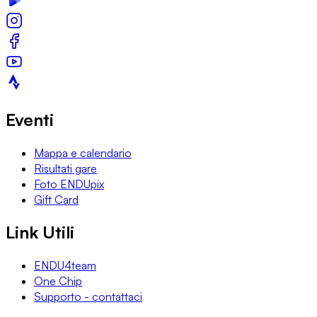
Eventi
Mappa e calendario
Risultati gare
Foto ENDUpix
Gift Card
Link Utili
ENDU4team
One Chip
Supporto - contattaci