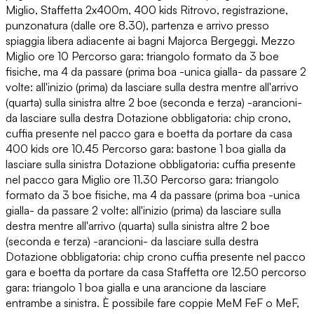
Miglio, Staffetta 2x400m, 400 kids Ritrovo, registrazione,
punzonatura (dalle ore 8.30), partenza e arrivo presso
spiaggia libera adiacente ai bagni Majorca Bergeggi. Mezzo
Miglio ore 10 Percorso gara: triangolo formato da 3 boe
fisiche, ma 4 da passare (prima boa -unica gialla- da passare 2
volte: all'inizio (prima) da lasciare sulla destra mentre all'arrivo
(quarta) sulla sinistra altre 2 boe (seconda e terza) -arancioni-
da lasciare sulla destra Dotazione obbligatoria: chip crono,
cuffia presente nel pacco gara e boetta da portare da casa
400 kids ore 10.45 Percorso gara: bastone 1 boa gialla da
lasciare sulla sinistra Dotazione obbligatoria: cuffia presente
nel pacco gara Miglio ore 11.30 Percorso gara: triangolo
formato da 3 boe fisiche, ma 4 da passare (prima boa -unica
gialla- da passare 2 volte: all'inizio (prima) da lasciare sulla
destra mentre all'arrivo (quarta) sulla sinistra altre 2 boe
(seconda e terza) -arancioni- da lasciare sulla destra
Dotazione obbligatoria: chip crono cuffia presente nel pacco
gara e boetta da portare da casa Staffetta ore 12.50 percorso
gara: triangolo 1 boa gialla e una arancione da lasciare
entrambe a sinistra. È possibile fare coppie MeM FeF o MeF,