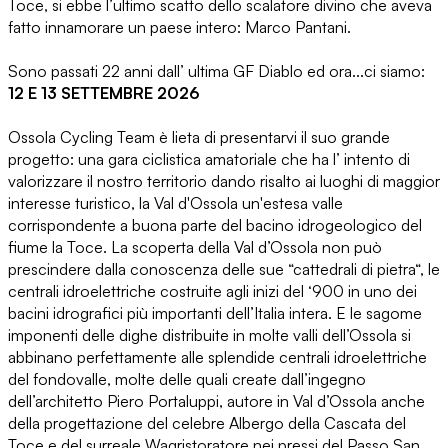
Toce, si ebbe l’ultimo scatto dello scalatore divino che aveva
fatto innamorare un paese intero: Marco Pantani.
Sono passati 22 anni dall’ ultima GF Diablo ed ora...ci siamo:
12 E 13 SETTEMBRE 2026
Ossola Cycling Team è lieta di presentarvi il suo grande
progetto: una gara ciclistica amatoriale che ha l’ intento di
valorizzare il nostro territorio dando risalto ai luoghi di maggior
interesse turistico, la Val d'Ossola un'estesa valle
corrispondente a buona parte del bacino idrogeologico del
fiume la Toce. La scoperta della Val d’Ossola non può
prescindere dalla conoscenza delle sue “cattedrali di pietra“, le
centrali idroelettriche costruite agli inizi del ‘900 in uno dei
bacini idrografici più importanti dell’Italia intera. E le sagome
imponenti delle dighe distribuite in molte valli dell’Ossola si
abbinano perfettamente alle splendide centrali idroelettriche
del fondovalle, molte delle quali create dall’ingegno
dell’architetto Piero Portaluppi, autore in Val d’Ossola anche
della progettazione del celebre Albergo della Cascata del
Toce e del surreale Wagristoratore nei pressi del Passo San