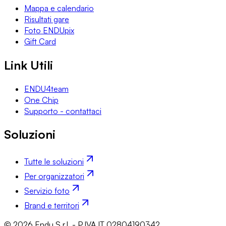
Mappa e calendario
Risultati gare
Foto ENDUpix
Gift Card
Link Utili
ENDU4team
One Chip
Supporto - contattaci
Soluzioni
Tutte le soluzioni
Per organizzatori
Servizio foto
Brand e territori
© 2026 Endu S.r.l. - P.IVA IT 02804190342