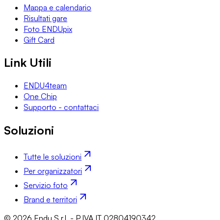
Mappa e calendario
Risultati gare
Foto ENDUpix
Gift Card
Link Utili
ENDU4team
One Chip
Supporto - contattaci
Soluzioni
Tutte le soluzioni
Per organizzatori
Servizio foto
Brand e territori
© 2026 Endu S.r.l. - P.IVA IT 02804190342