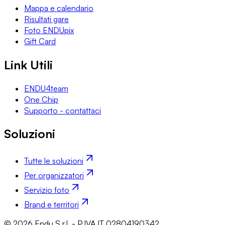
Mappa e calendario
Risultati gare
Foto ENDUpix
Gift Card
Link Utili
ENDU4team
One Chip
Supporto - contattaci
Soluzioni
Tutte le soluzioni
Per organizzatori
Servizio foto
Brand e territori
© 2026 Endu S.r.l. - P.IVA IT 02804190342