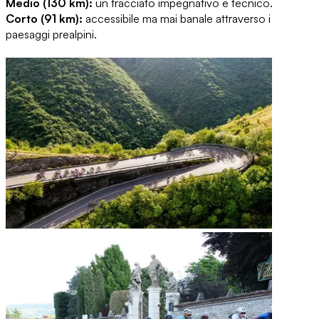
Medio (130 km):
un tracciato impegnativo e tecnico.
Corto (91 km):
accessibile ma mai banale attraverso i
paesaggi prealpini.