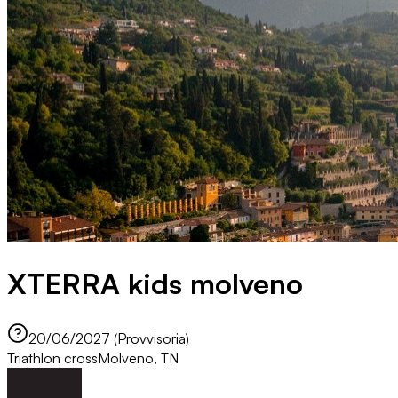
XTERRA kids molveno
20/06/2027 (Provvisoria)
Triathlon cross
Molveno, TN