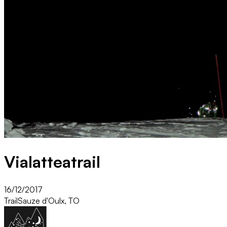
Vialatteatrail
16/12/2017
Trail
Sauze d'Oulx, TO