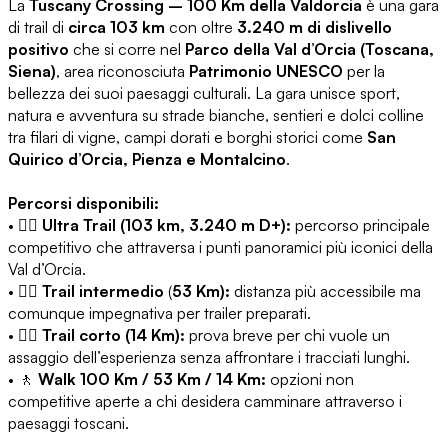
La
Tuscany Crossing – 100 Km della Valdorcia
è una gara
di trail di
circa 103 km
con oltre
3.240 m di dislivello
positivo
che si corre nel
Parco della Val d’Orcia (Toscana,
Siena)
, area riconosciuta
Patrimonio UNESCO
per la
bellezza dei suoi paesaggi culturali. La gara unisce sport,
natura e avventura su strade bianche, sentieri e dolci colline
tra filari di vigne, campi dorati e borghi storici come
San
Quirico d’Orcia, Pienza e Montalcino
.
Percorsi disponibili:
• 🏃‍♂️
Ultra Trail (103 km, 3.240 m D+):
percorso principale
competitivo che attraversa i punti panoramici più iconici della
Val d’Orcia.
• 🏃‍♂️
Trail intermedio
(
53 Km):
distanza più accessibile ma
comunque impegnativa per trailer preparati.
• 🏃‍♀️
Trail corto (14 Km):
prova breve per chi vuole un
assaggio dell’esperienza senza affrontare i tracciati lunghi.
• 🚶
Walk 100 Km / 53 Km / 14 Km:
opzioni non
competitive aperte a chi desidera camminare attraverso i
paesaggi toscani.