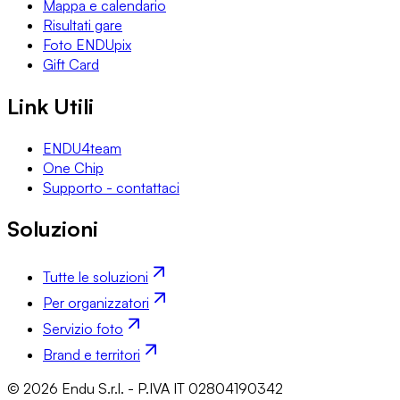
Mappa e calendario
Risultati gare
Foto ENDUpix
Gift Card
Link Utili
ENDU4team
One Chip
Supporto - contattaci
Soluzioni
Tutte le soluzioni
Per organizzatori
Servizio foto
Brand e territori
© 2026 Endu S.r.l. - P.IVA IT 02804190342