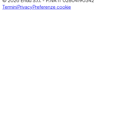
© 2026 Endu S.r.l. - P.IVA IT 02804190342
Termini
Privacy
Preferenze cookie