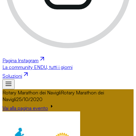
Pagina Instagram
La community ENDU, tutti i giorni
Soluzioni
Rotary Marathon dei Navigli
Rotary Marathon dei
Navigli
25/10/2020
Vai alla pagina evento