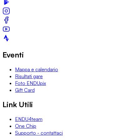
Eventi
Mappa e calendario
Risultati gare
Foto ENDUpix
Gift Card
Link Utili
ENDU4team
One Chip
Supporto - contattaci