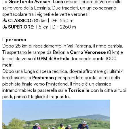
La
Granfondo Avesani Luca
unisce il cuore di Verona alle
salite vere della Lessinia. Due tracciati, un unico scenario
spettacolare tra i vigneti e le vette veronesi.
🚴 CLASSICO:
85 km | D+ 1550 m
🚴 SUPERIORE:
115 km | D+ 2250 m
Il percorso
Dopo 25 km di riscaldamento in Val Pantena, il ritmo cambia.
Ti aspettano le rampe da Bellori a
Cerro Veronese
(8 km) e
la scalata verso il
GPM di Bettola
, toccando quota 1000
metri.
Dopo una lunga discesa tecnica, dovrai affrontare gli ultimi 4
km di ascesa a
Postuman
per riprendere quota, prima della
picchiata finale verso l'hinterland. Il finale è un classico
intramontabile: la passerella sulle
Torricelle
con la città ai tuoi
piedi, prima di tagliare il traguardo.