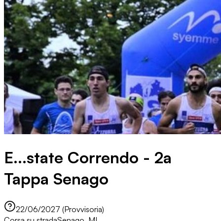
E...state Correndo - 2a
Tappa Senago
22/06/2027 (Provvisoria)
Corsa su strada
Senago, MI