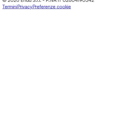
© 2026 Endu S.r.l. - P.IVA IT 02804190342
Termini
Privacy
Preferenze cookie