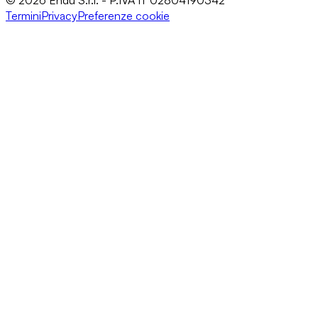
© 2026 Endu S.r.l. - P.IVA IT 02804190342
Termini
Privacy
Preferenze cookie