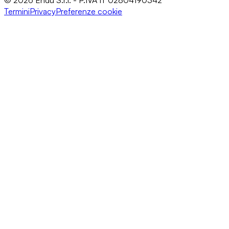
© 2026 Endu S.r.l. - P.IVA IT 02804190342
Termini
Privacy
Preferenze cookie