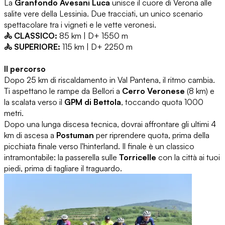
La
Granfondo Avesani Luca
unisce il cuore di Verona alle
salite vere della Lessinia. Due tracciati, un unico scenario
spettacolare tra i vigneti e le vette veronesi.
🚴 CLASSICO:
85 km | D+ 1550 m
🚴 SUPERIORE:
115 km | D+ 2250 m
Il percorso
Dopo 25 km di riscaldamento in Val Pantena, il ritmo cambia.
Ti aspettano le rampe da Bellori a
Cerro Veronese
(8 km) e
la scalata verso il
GPM di Bettola
, toccando quota 1000
metri.
Dopo una lunga discesa tecnica, dovrai affrontare gli ultimi 4
km di ascesa a
Postuman
per riprendere quota, prima della
picchiata finale verso l'hinterland. Il finale è un classico
intramontabile: la passerella sulle
Torricelle
con la città ai tuoi
piedi, prima di tagliare il traguardo.